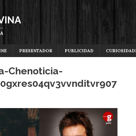
VINA
ÑA
INE
PRESENTADOR
PUBLICIDAD
CURIOSIDAD
a-Chenoticia-
0gxres04qv3vvnditvr907