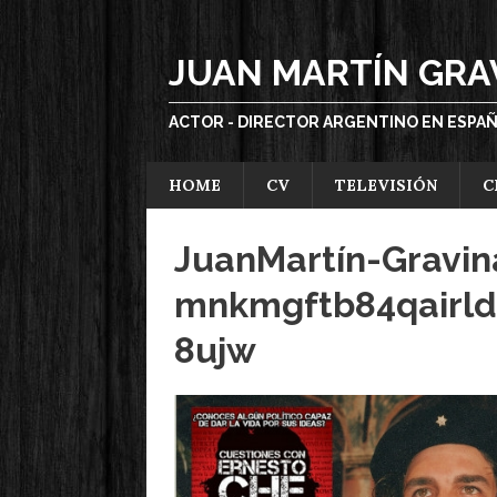
JUAN MARTÍN GRA
ACTOR - DIRECTOR ARGENTINO EN ESPA
HOME
CV
TELEVISIÓN
C
JuanMartín-Gravin
mnkmgftb84qairld
8ujw