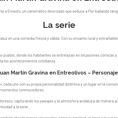
ta a Ernesto, un carismático divorciado que seduce a Flor bailando tang
La serie
daluz en una comedia fresca y cálida. Con su encanto rural y entrañables
ño pueblo, donde los habitantes se entrelazan en situaciones cómicas y 
sta los acontecimientos cotidianos.
uan Martín Gravina en Entreolivos – Personaj
», cada uno con su propia personalidad distintiva y un lugar en la comun
 y momentos conmovedores .
toresco, capturando los paisajes y la atmósfera andaluza de manera aut
icidad a la serie.