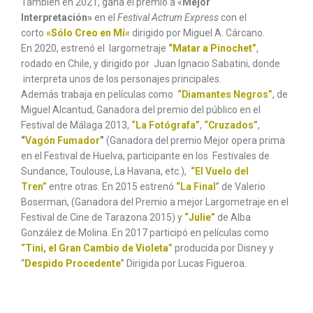
También en 2021, gana el premio a «
Mejor
Interpretación»
en el
Festival Actrum Express
con el
corto
«
Sólo Creo en Mí
«
dirigido por Miguel A. Cárcano.
En 2020, estrenó el largometraje
“Matar a Pinochet”
,
rodado en Chile, y dirigido por Juan Ignacio Sabatini, donde
interpreta unos de los personajes principales.
Además trabaja en películas como
“Diamantes Negros”
, de
Miguel Alcantud, Ganadora del premio del público en el
Festival de Málaga 2013,
“La Fotógrafa”
,
“Cruzados”
,
“
Vagón Fumador
”
(Ganadora del premio Mejor opera prima
en el Festival de Huelva, participante en los Festivales de
Sundance, Toulouse, La Havana, etc.),
“El Vuelo del
Tren”
entre otras. En 2015 estrenó
“La Final
” de Valerio
Boserman, (Ganadora del Premio a mejor Largometraje en el
Festival de Cine de Tarazona 2015) y
“Julie”
de Alba
González de Molina. En 2017 participó en películas como
“
Tini, el Gran Cambio de Violeta
”
producida por Disney y
“
Despido Procedente
” Dirigida por Lucas Figueroa.