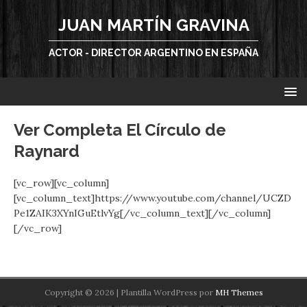
JUAN MARTÍN GRAVINA
ACTOR - DIRECTOR ARGENTINO EN ESPAÑA
Ver Completa El Círculo de
Raynard
[vc_row][vc_column]
[vc_column_text]https://www.youtube.com/channel/UCZD
Pe1ZAIK3XYnIGuEtlvYg[/vc_column_text][/vc_column]
[/vc_row]
Copyright © 2026 | Plantilla WordPress por
MH Themes