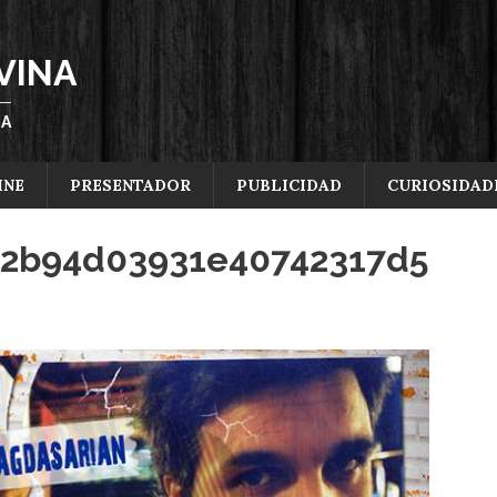
VINA
ÑA
INE
PRESENTADOR
PUBLICIDAD
CURIOSIDAD
42b94d03931e40742317d5