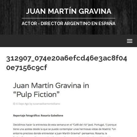
JUAN MARTÍN GRAVINA
ACTOR - DIRECTOR ARGENTINO EN ESPAÑA
312907_074e20a6efcd46e3ac8f04
0e7156c9cf