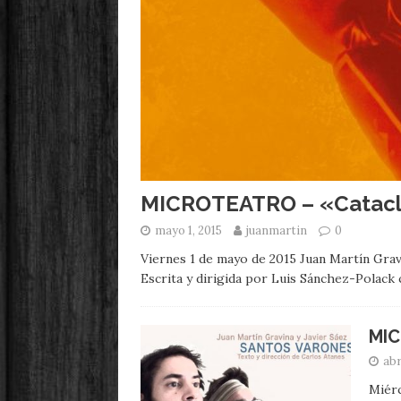
MICROTEATRO – «Catacl
mayo 1, 2015
juanmartin
0
Viernes 1 de mayo de 2015 Juan Martín Grav
Escrita y dirigida por Luis Sánc
MIC
abr
Miérc