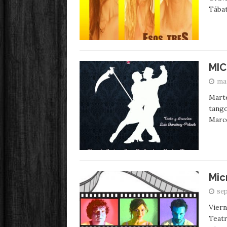
Tába
MIC
mar
Mart
tango
Marce
Mic
sep
Viern
Teatr