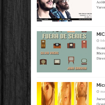
Acóli
Varo
MIC
feb
Domin
Micr
Direr
Mic
may
Jueve
Gravi