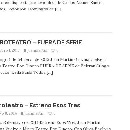
to en disparatada micro obra de Carlos Atanes Santos
nes Todos los Domingos de
[…]
ROTEATRO – FUERA DE SERIE
rero 1, 2015
juanmartin
0
go 1 de febrero de 2015 Juan Martín Gravina vuelve a
o Teatro Por Dinero FUERA DE SERIE de Beltran Stingo.
cción Leila Baida Todos
[…]
roteatro – Estreno Esos Tres
o 8, 2014
juanmartin
0
s 8 de mayo de 2014 Estreno Esos Tres Juan Martín
na Vuelve a Micro Teatro Por Dinero. Con Olivia Baglivi y