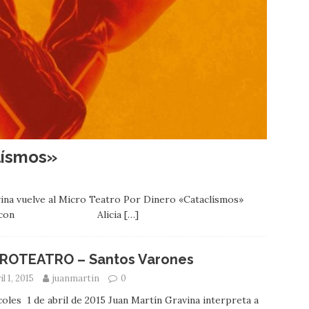
ísmos»
ina vuelve al Micro Teatro Por Dinero «Cataclísmos»
hez-Polack con Alicia
[…]
ROTEATRO – Santos Varones
il 1, 2015
juanmartin
0
oles 1 de abril de 2015 Juan Martín Gravina interpreta a