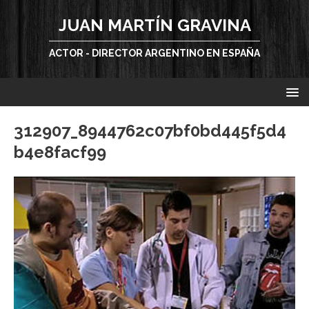
JUAN MARTÍN GRAVINA
ACTOR - DIRECTOR ARGENTINO EN ESPAÑA
312907_8944762c07bf0bd445f5d4
b4e8facf99