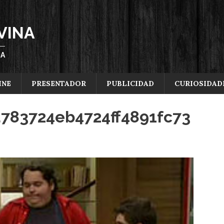
VINA
ÑA
INE
PRESENTADOR
PUBLICIDAD
CURIOSIDAD
783724eb4724ff4891fc73